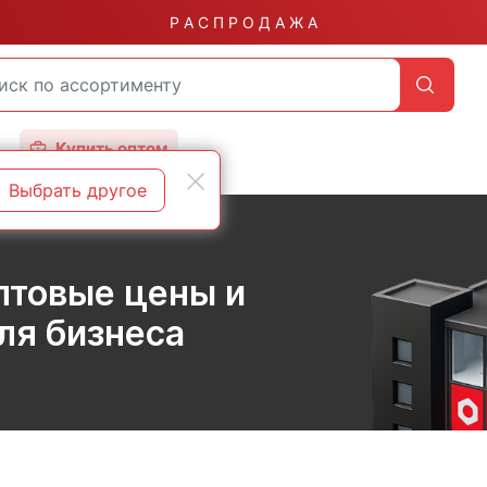
Р А С П Р О Д А Ж А
Купить оптом
Выбрать другое
птовые цены и
ля бизнеса