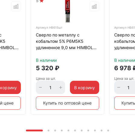
5
Артикул
HB615шт
Артикул
HB61
с
Сверло по металлу с
Сверло по
5K5
кобальтом 5% P6M5K5
кобальто
 HIMBOLT
удлиненное 9,0 мм HIMBOLT
удлиненн
окс
5 шт.пластиковый бокс
5 шт.плас
В наличии
В наличии
5 320
₽
6 978
Цена за шт.
Цена за шт.
 корзину
В корзину
ой цене
Купить по оптовой цене
Купить