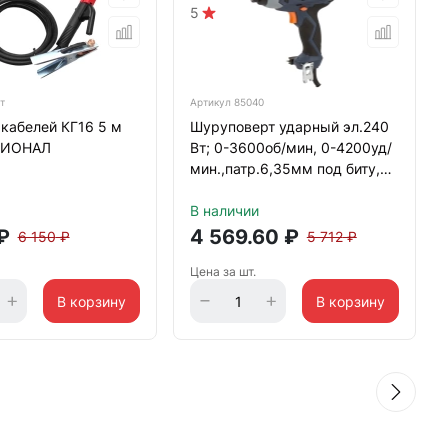
5
т
Артикул
85040
кабелей КГ16 5 м
Шуруповерт ударный эл.240
СИОНАЛ
Вт; 0-3600об/мин, 0-4200уд/
мин.,патр.6,35мм под биту,
регулир.об. MAX-PRO
В наличии
₽
4 569.60
₽
6 150
₽
5 712
₽
Цена за шт.
В корзину
В корзину