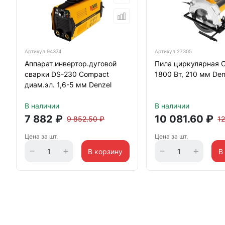
Артикул
94374
Артикул
27305
Аппарат инвертор.дуговой
Пила циркулярная C
сварки DS-230 Compact
1800 Вт, 210 мм Den
диам.эл. 1,6-5 мм Denzel
В наличии
В наличии
7 882
₽
10 081.60
₽
9 852.50
₽
1
Цена за шт.
Цена за шт.
В корзину
В