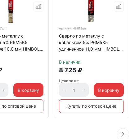
7шт
Артикул
HB618шт
 металлу с
Сверло по металлу с
м 5% P6M5K5
кобальтом 5% P6M5K5
ое 10,0 мм HIMBOLT
удлиненное 11,0 мм HIMBOLT
тиковый бокс
5 шт.пластиковый бокс
В наличии
₽
8 725
₽
Цена за шт.
В корзину
В корзину
 по оптовой цене
Купить по оптовой цене