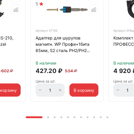
5
Артикул
57743
Артикул
016ш
S-210,
Адаптер для шурупов
Комплект 
zel
магнитн. WP Профи+1бита
ПРОФЕС
65мм, S2 сталь РН2/РН2
(27124002)
В наличии
В наличии
427.20
₽
4 920
2 602
₽
534
₽
Цена за шт.
Цена за шт.
 корзину
В корзину