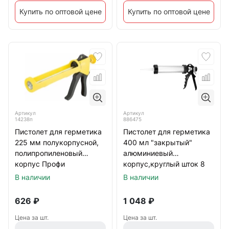
Купить по оптовой цене
Купить по оптовой цене
Артикул
Артикул
14238п
886475
Пистолет для герметика
Пистолет для герметика
225 мм полукорпусной,
400 мл "закрытый"
полипропиленовый
алюминиевый
корпус Профи
корпус,круглый шток 8
мм Sparta
В наличии
В наличии
626
₽
1 048
₽
Цена за шт.
Цена за шт.