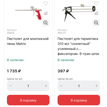
Артикул
Артикул
88668
886125
Пистолет для монтажной
Пистолет для герметика
пены Matrix
310 мл "скелетный"
усиленный с
фиксатором. 6-гран шток
7 мм Sparta
В наличии
В наличии
1 735
₽
397
₽
Цена за шт.
Цена за шт.
В корзину
В корзину