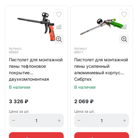
Артикул
Артикул
88669
88671
Пистолет для монтажной
Пистолет для монтажной
пены тефлоновое
пены усиленный
покрытие
алюминиевый корпус
двухкомпонентная
Сибртех
рукоятка Matrix
В наличии
В наличии
3 326
₽
2 069
₽
Цена за шт.
Цена за шт.