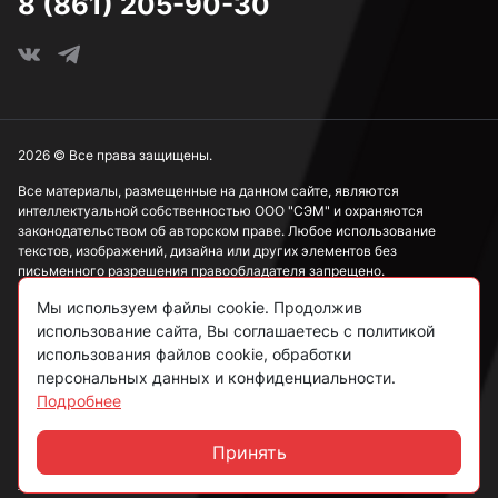
8 (861) 205-90-30
2026 © Все права защищены.
Все материалы, размещенные на данном сайте, являются
интеллектуальной собственностью ООО "СЭМ" и охраняются
законодательством об авторском праве. Любое использование
текстов, изображений, дизайна или других элементов без
письменного разрешения правообладателя запрещено.
Мы используем файлы cookie. Продолжив
Информация, представленная на сайте, носит исключительно
ознакомительный характер и не может рассматриваться как
использование сайта, Вы соглашаетесь с политикой
публичная оферта в соответствии со ст. 437 ГК РФ.
использования файлов cookie, обработки
персональных данных и конфиденциальности.
Подробнее
Политика конфиденциальности
Согласие на обработку данных
Принять
Чат
Пользовательское соглашение