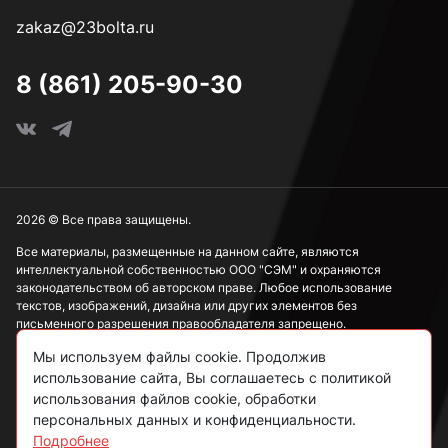
zakaz@23bolta.ru
8 (861) 205-90-30
2026 © Все права защищены.
Все материалы, размещенные на данном сайте, являются
интеллектуальной собственностью ООО "СЭМ" и охраняются
законодательством об авторском праве. Любое использование
текстов, изображений, дизайна или других элементов без
письменного разрешения правообладателя запрещено.
Мы используем файлы cookie. Продолжив
Информация, представленная на сайте, носит исключительно
ознакомительный характер и не может рассматриваться как
использование сайта, Вы соглашаетесь с политикой
публичная оферта в соответствии со ст. 437 ГК РФ.
использования файлов cookie, обработки
персональных данных и конфиденциальности.
Подробнее
Политика конфиденциальности