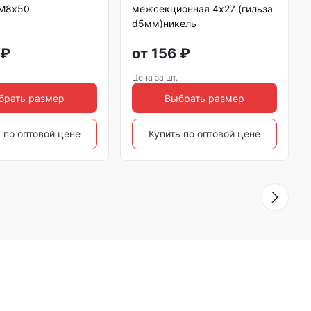
 М8х50
межсекционная 4х27 (гильза
d5мм)никель
₽
от
156
₽
Цена за шт.
брать размер
Выбрать размер
 по оптовой цене
Купить по оптовой цене