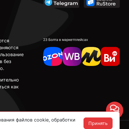
23 Болта в маркетплейсах
ются
аняются
ользование
в без
о.
чительно
ться как
Чат
вания файлов cookie, обработки
Принять