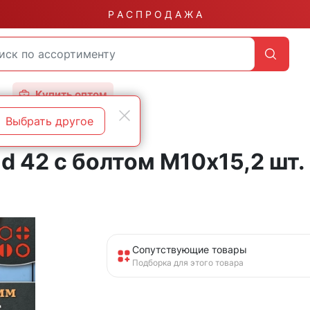
Р А С П Р О Д А Ж А
Купить оптом
Выбрать другое
d 42 с болтом М10х15,2 шт.
Сопутствующие товары
Подборка для этого товара