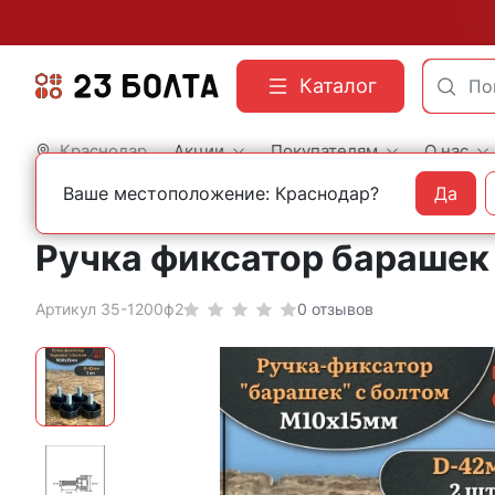
Каталог
Краснодар
Акции
Покупателям
О нас
Ваше местоположение: Краснодар?
Да
Главная
Фасованный крепеж
Мебельный крепеж
Ручка фиксатор барашек 
Артикул 35-1200ф2
0 отзывов