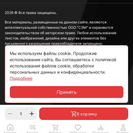
2026 © Все права защищены.
Все материалы, размещенные на данном сайте, являются
интеллектуальной собственностью ООО "СЭМ" и охраняются
законодательством об авторском праве. Любое использование
текстов, изображений, дизайна или других элементов без
письменного разрешения правообладателя запрещено.
Мы используем файлы cookie. Продолжив
Информация, представленная на сайте, носит исключительно
ознакомительный характер и не может рассматриваться как
использование сайта, Вы соглашаетесь с политикой
публичная оферта в соответствии со ст. 437 ГК РФ.
использования файлов cookie, обработки
персональных данных и конфиденциальности.
Подробнее
Политика конфиденциальности
Согласие на обработку данных
Принять
Чат
Пользовательское соглашение
В корзину
Главная
Каталог
Корзина
Избранное
Сравнение
Профиль