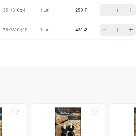
35-1310ф4
1 шт.
250 ₽
35-1310ф10
1 шт.
431 ₽