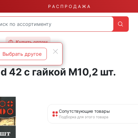
Р А С П Р О Д А Ж А
Купить оптом
Выбрать другое
 42 с гайкой М10,2 шт.
Сопутствующие товары
Подборка для этого товара