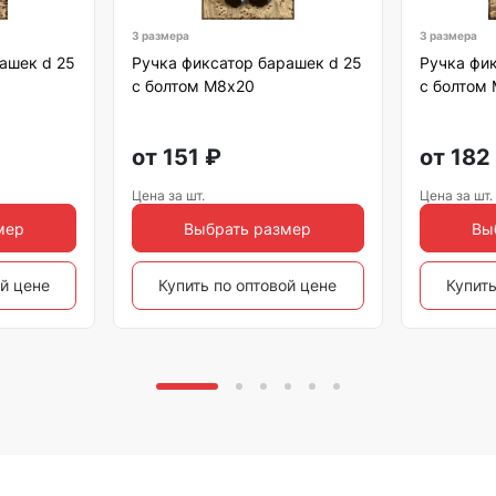
3 размера
3 размера
ашек d 25
Ручка фиксатор барашек d 25
Ручка фик
с болтом М8х20
с болтом
от
151
₽
от
182
Цена за шт.
Цена за шт.
мер
Выбрать размер
Вы
ой цене
Купить по оптовой цене
Купить