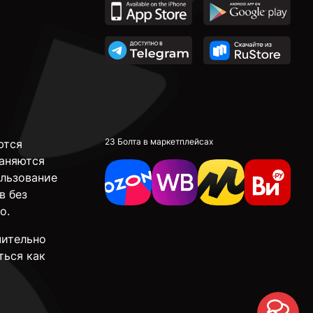
23 Болта в маркетплейсах
ются
аняются
ользование
в без
о.
чительно
ться как