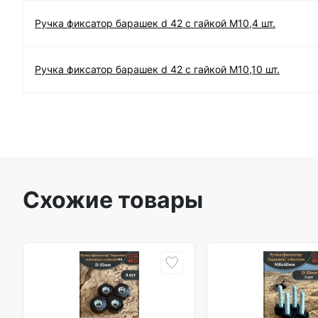
Ручка фиксатор барашек d 42 с гайкой М10,4 шт.
Ручка фиксатор барашек d 42 с гайкой М10,10 шт.
Схожие товары