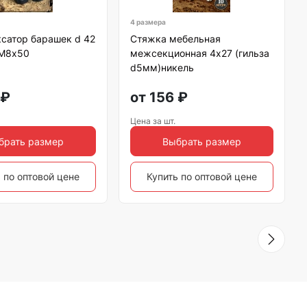
4 размера
сатор барашек d 42
Стяжка мебельная
 М8х50
межсекционная 4х27 (гильза
d5мм)никель
₽
от
156
₽
Цена за шт.
брать размер
Выбрать размер
 по оптовой цене
Купить по оптовой цене