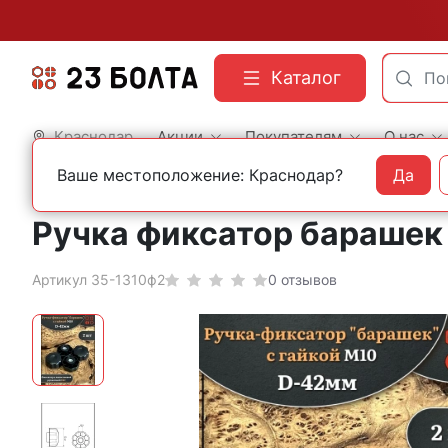
Каталог
Краснодар
Акции
Покупателям
О нас
Ваше местоположение: Краснодар?
Да
Главная
Фасованный крепеж
Мебельный крепеж
Ручка фиксатор барашек d
Артикул 35-1310ф2
0 отзывов