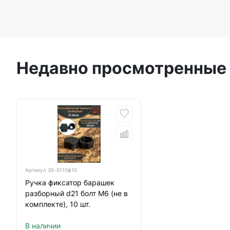
Недавно просмотренные
Артикул
35-0110ф10
Ручка фиксатор барашек
разборный d21 болт М6 (не в
комплекте), 10 шт.
В наличии