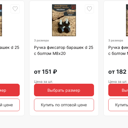
3 размера
3 размера
ашек d 25
Ручка фиксатор барашек d 25
Ручка фик
с болтом М8х20
с болтом
от
151
₽
от
182
Цена за шт.
Цена за шт.
мер
Выбрать размер
Вы
ой цене
Купить по оптовой цене
Купить