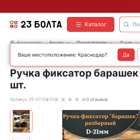
Каталог
Краснодар
Акции
Покупателям
О нас
Ваше местоположение: Краснодар?
Да
Главная
Фасованный крепеж
Мебельный крепеж
Ручка фиксатор барашек 
шт.
Артикул 35-0110ф10
0 отзывов