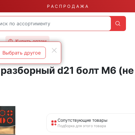
Р А С П Р О Д А Ж А
Купить оптом
Выбрать другое
разборный d21 болт М6 (не 
Сопутствующие товары
Подборка для этого товара