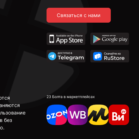
Связаться с нами
23 Болта в маркетплейсах
ются
аняются
ользование
в без
о.