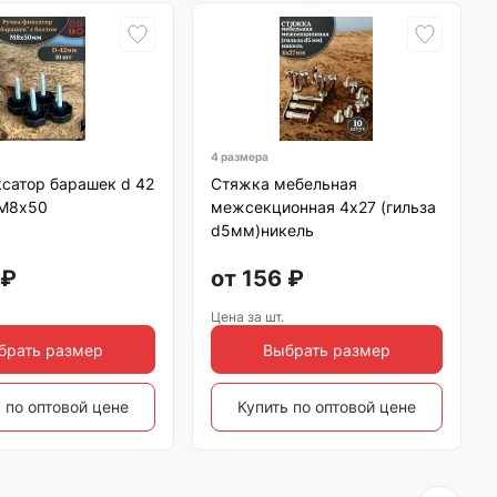
4 размера
сатор барашек d 42
Стяжка мебельная
 М8х50
межсекционная 4х27 (гильза
d5мм)никель
₽
от
156
₽
Цена за шт.
брать размер
Выбрать размер
 по оптовой цене
Купить по оптовой цене