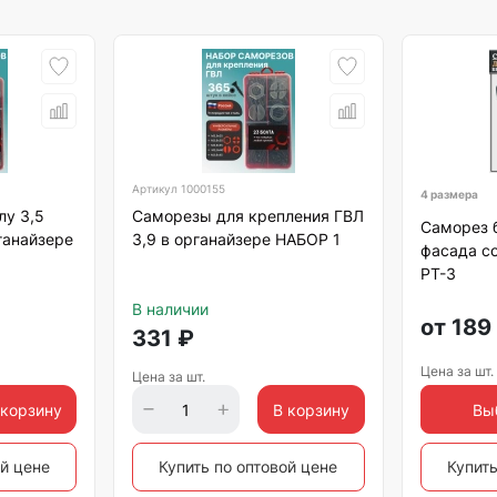
Артикул
1000155
4 размера
лу 3,5
Саморезы для крепления ГВЛ
Саморез 
ганайзере
3,9 в органайзере НАБОР 1
фасада со
РТ-3
В наличии
от
189
331
₽
Цена за шт.
Цена за шт.
 корзину
В корзину
Вы
ой цене
Купить по оптовой цене
Купить