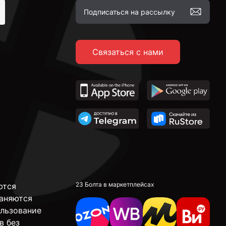
Связаться с нами
23 Болта в маркетплейсах
ются
аняются
ользование
в без