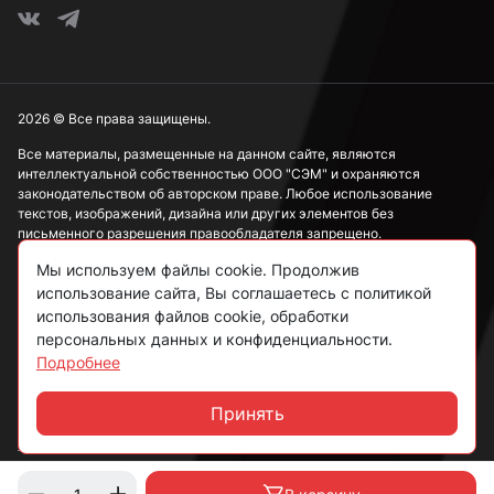
2026 © Все права защищены.
Все материалы, размещенные на данном сайте, являются
интеллектуальной собственностью ООО "СЭМ" и охраняются
законодательством об авторском праве. Любое использование
текстов, изображений, дизайна или других элементов без
письменного разрешения правообладателя запрещено.
Мы используем файлы cookie. Продолжив
Информация, представленная на сайте, носит исключительно
ознакомительный характер и не может рассматриваться как
использование сайта, Вы соглашаетесь с политикой
публичная оферта в соответствии со ст. 437 ГК РФ.
использования файлов cookie, обработки
персональных данных и конфиденциальности.
Подробнее
Политика конфиденциальности
Согласие на обработку данных
Принять
Чат
Пользовательское соглашение