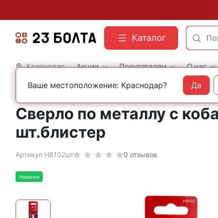
Каталог
Краснодар
Акции
Покупателям
О нас
Ваше местоположение: Краснодар?
Да
Главная
Оснастка
Сверла
По металлу
HIMBOLT
Сверло по металлу с коб
шт.блистер
Артикул HB102шт
0 отзывов
Новинки