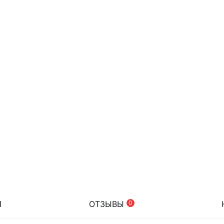
И
ОТЗЫВЫ
0