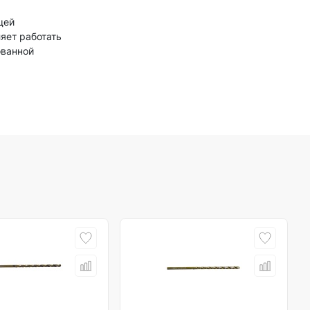
щей
яет работать
ованной