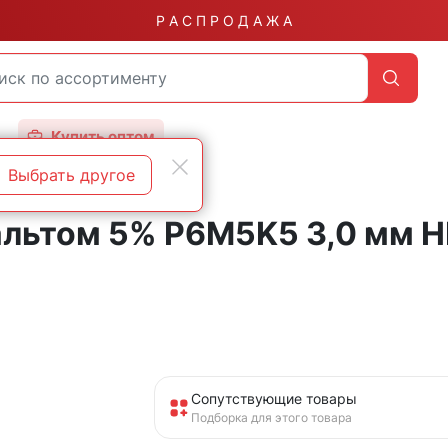
Р А С П Р О Д А Ж А
Купить оптом
Выбрать другое
альтом 5% P6M5K5 3,0 мм H
Сопутствующие товары
Подборка для этого товара