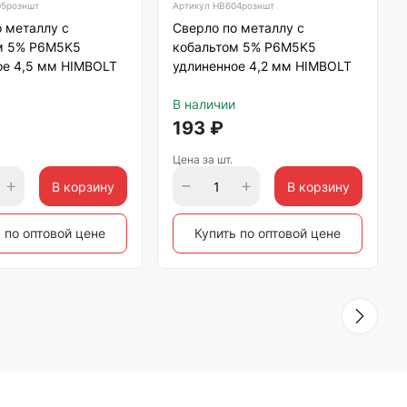
5розншт
Артикул
HB604розншт
 металлу с
Сверло по металлу с
м 5% P6M5K5
кобальтом 5% P6M5K5
ое 4,5 мм HIMBOLT
удлиненное 4,2 мм HIMBOLT
В наличии
193
₽
Цена за шт.
В корзину
В корзину
 по оптовой цене
Купить по оптовой цене