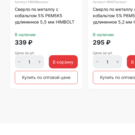
Артикул
HB608розншт
Артикул
HB607розншт
Сверло по металлу с
Сверло по металлу 
кобальтом 5% P6M5K5
кобальтом 5% P6M
удлиненное 5,5 мм HIMBOLT
удлиненное 5,2 мм
В наличии
В наличии
339
₽
295
₽
Цена за шт.
Цена за шт.
В корзину
В
Купить по оптовой цене
Купить по оптов