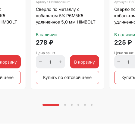
Артикул
HB606розншт
Артикул
HB60
с
Сверло по металлу с
Сверло по
5K5
кобальтом 5% P6M5K5
кобальто
 HIMBOLT
удлиненное 5,0 мм HIMBOLT
удлиненн
В наличии
В наличии
278
₽
225
₽
Цена за шт.
Цена за шт.
 корзину
В корзину
ой цене
Купить по оптовой цене
Купить