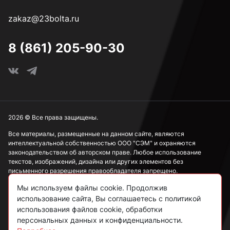
zakaz@23bolta.ru
3,7 мм
8 (861) 205-90-30
3,8 мм
3,9 мм
2026 © Все права защищены.
Все материалы, размещенные на данном сайте, являются
интеллектуальной собственностью ООО "СЭМ" и охраняются
4 мм
законодательством об авторском праве. Любое использование
текстов, изображений, дизайна или других элементов без
письменного разрешения правообладателя запрещено.
4,1 мм
Мы используем файлы cookie. Продолжив
Информация, представленная на сайте, носит исключительно
ознакомительный характер и не может рассматриваться как
использование сайта, Вы соглашаетесь с политикой
публичная оферта в соответствии со ст. 437 ГК РФ.
использования файлов cookie, обработки
4,2 мм
персональных данных и конфиденциальности.