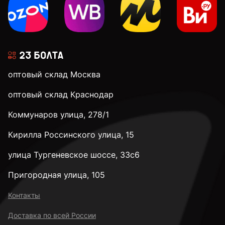
3 мм
3,1 мм
оптовый склад Москва
3,2 мм
оптовый склад Краснодар
Коммунаров улица, 278/1
3,3 мм
Кирилла Россинского улица, 15
3,4 мм
улица Тургеневское шоссе, 33с6
Пригородная улица, 105
3,5 мм
Контакты
Доставка по всей России
3,6 мм