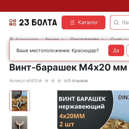
Каталог
Краснодар
Акции
Покупателям
О нас
Ваше местоположение: Краснодар?
Да
Главная
Фасованный крепеж
Винты
Винт-барашек М4х20 мм ,
Артикул вб420
0 отзывов