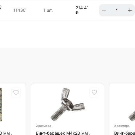
5
214.41
11430
1 шт.
₽
2 размера
2 размера
0 мм ,
Винт-барашек М4х20 мм ,
Винт-бар