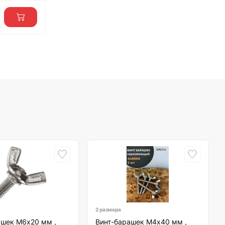
2 размера
ашек М6х20 мм ,
Винт-барашек М4х40 мм ,