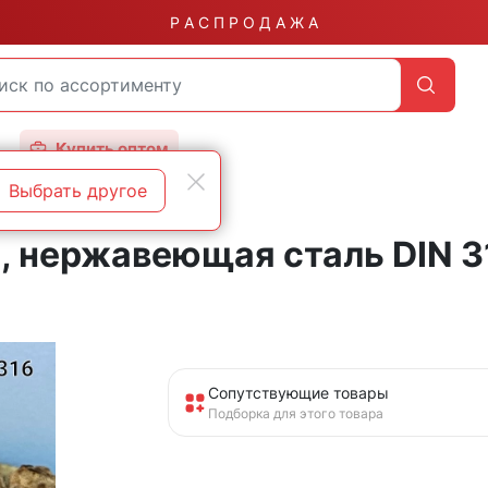
Р А С П Р О Д А Ж А
Купить оптом
Выбрать другое
 нержавеющая сталь DIN 31
Сопутствующие товары
Подборка для этого товара