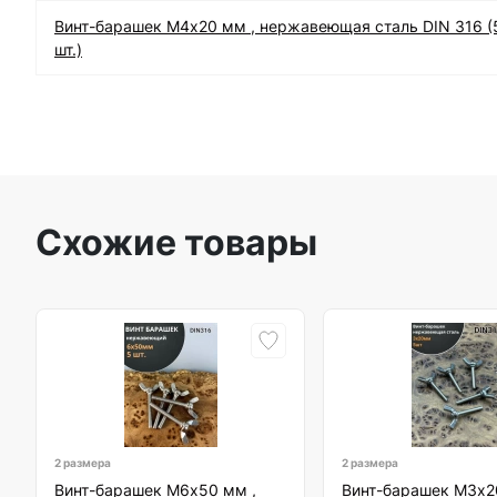
Винт-барашек М4х20 мм , нержавеющая сталь DIN 316 (
шт.)
Схожие товары
2 размера
2 размера
Винт-барашек М6х50 мм ,
Винт-барашек М3х2