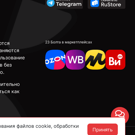
23 Болта в маркетплейсах
ются
аняются
ользование
в без
о.
чительно
ться как
Чат
вания файлов cookie, обработки
Принять