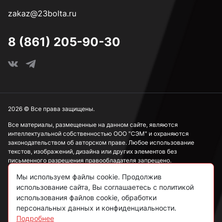
zakaz@23bolta.ru
8 (861) 205-90-30
2026 © Все права защищены.
Все материалы, размещенные на данном сайте, являются
интеллектуальной собственностью ООО "СЭМ" и охраняются
законодательством об авторском праве. Любое использование
текстов, изображений, дизайна или других элементов без
письменного разрешения правообладателя запрещено.
Мы используем файлы cookie. Продолжив
Информация, представленная на сайте, носит исключительно
ознакомительный характер и не может рассматриваться как
использование сайта, Вы соглашаетесь с политикой
публичная оферта в соответствии со ст. 437 ГК РФ.
использования файлов cookie, обработки
персональных данных и конфиденциальности.
Подробнее
Политика конфиденциальности