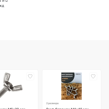
N 912
ужд
2 размера