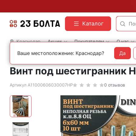
Каталог
Краснодар
Акции
Покупателям
О нас
Ваше местоположение: Краснодар?
Да
Главная
Фасованный крепеж
Винты
Винт под шестигранник НР
Артикул А11000606030007НР
0 отзывов