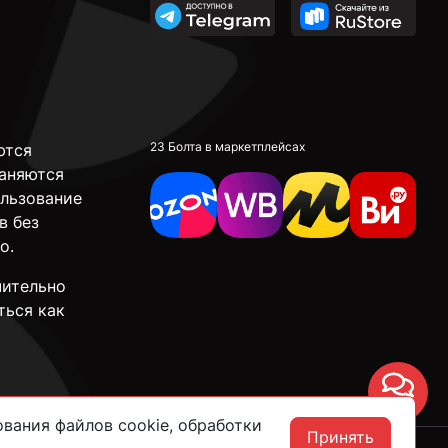
23 Болта в маркетплейсах
ются
аняются
ользование
в без
о.
чительно
ться как
Чат
вания файлов cookie, обработки
Принять