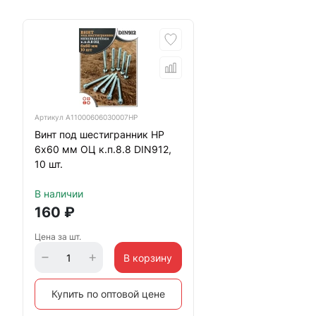
Артикул
А11000606030007НР
Винт под шестигранник НР
6х60 мм ОЦ к.п.8.8 DIN912,
10 шт.
В наличии
160
₽
Цена за шт.
В корзину
Купить по оптовой цене