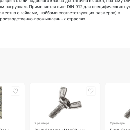
 разрыв стали подобного класса достаточно высока, поэтому DI
м нагрузкам. Применяется винт DIN 912 для специфических н
вместно с гайками, шайбами соответствующих размеров) в
производственно-промышленных отраслях.
2 размера
2 размера