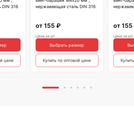
0 мм ,
Винт-барашек М4х20 мм ,
Винт-бар
 DIN 316
нержавеющая сталь DIN 316
нержавею
от
155
₽
от
155
Цена за шт.
Цена за шт.
мер
Выбрать размер
Вы
ой цене
Купить по оптовой цене
Купить