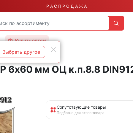
Р А С П Р О Д А Ж А
Купить оптом
Выбрать другое
 6х60 мм ОЦ к.п.8.8 DIN912
Сопутствующие товары
Подборка для этого товара