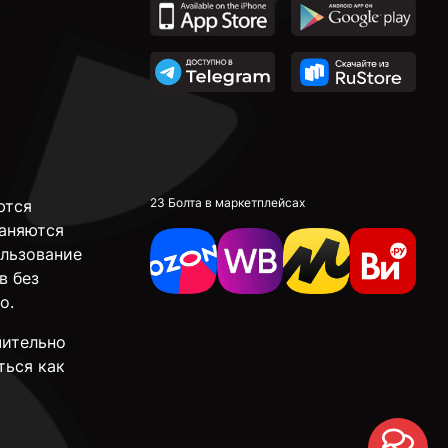
23 Болта в маркетплейсах
ются
аняются
ользование
в без
о.
чительно
ться как