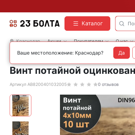
Каталог
Краснодар
Акции
Покупателям
О нас
Ваше местоположение: Краснодар?
Да
Главная
Фасованный крепеж
Винты
Винт потайной оцинкован
Артикул АВ8200401032005
0 отзывов