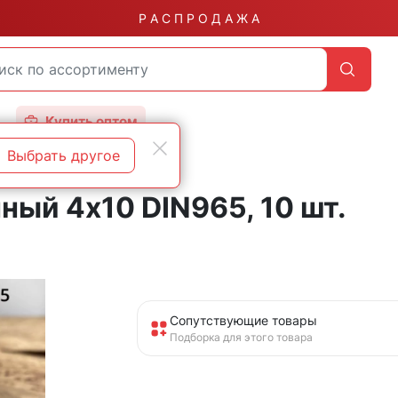
Р А С П Р О Д А Ж А
Купить оптом
Выбрать другое
ный 4х10 DIN965, 10 шт.
Сопутствующие товары
Подборка для этого товара