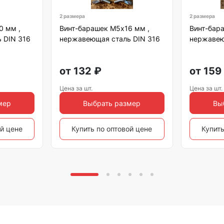
2 размера
2 размера
0 мм ,
Винт-барашек М5х16 мм ,
Винт-бар
 DIN 316
нержавеющая сталь DIN 316
нержавею
от
132
₽
от
159
Цена за шт.
Цена за шт.
мер
Выбрать размер
Вы
ой цене
Купить по оптовой цене
Купить