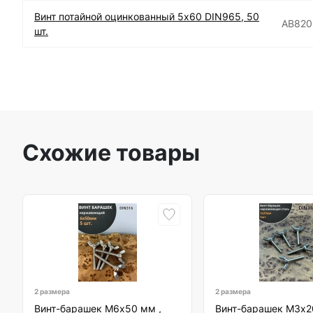
Винт потайной оцинкованный 5х60 DIN965, 50
АВ820
шт.
Схожие товары
2 размера
2 размера
Винт-барашек М6х50 мм ,
Винт-барашек М3х2