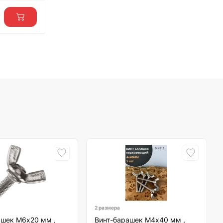
2 размера
ашек М6х20 мм ,
Винт-барашек М4х40 мм ,