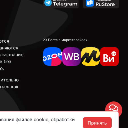
23 Болта в маркетплейсах
ются
аняются
ользование
в без
о.
чительно
ться как
Чат
вания файлов cookie, обработки
Принять