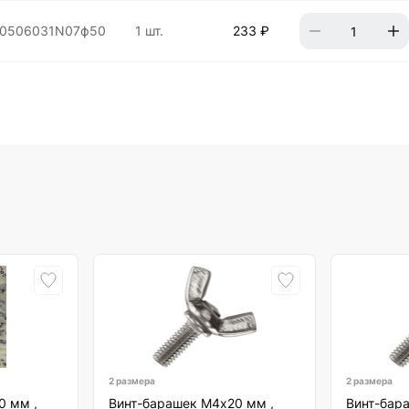
0506031N07ф50
1 шт.
233 ₽
2 размера
2 размера
0 мм ,
Винт-барашек М4х20 мм ,
Винт-бар