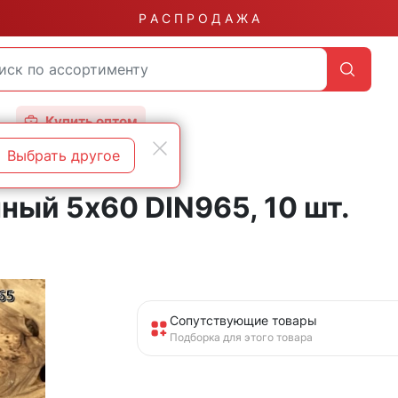
Р А С П Р О Д А Ж А
Купить оптом
Выбрать другое
ный 5х60 DIN965, 10 шт.
Сопутствующие товары
Подборка для этого товара