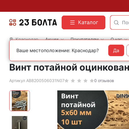
Каталог
Краснодар
Акции
Покупателям
О нас
Ваше местоположение: Краснодар?
Да
Главная
Фасованный крепеж
Винты
Винт потайной оцинкован
Артикул АВ8200506031N07
0 отзывов