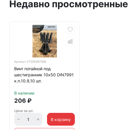
Недавно просмотренные
Артикул
УТ000087888
Винт потайной под
шестигранник 10х50 DIN7991
к.п.10.9,10 шт.
В наличии
206
₽
Цена за шт.
В корзину