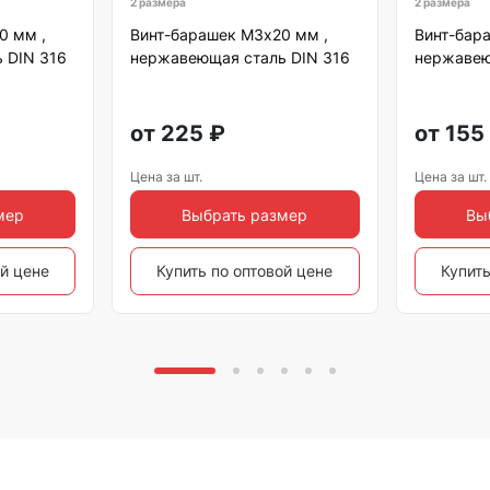
2 размера
2 размера
0 мм ,
Винт-барашек М3х20 мм ,
Винт-бар
 DIN 316
нержавеющая сталь DIN 316
нержавею
от
225
₽
от
155
Цена за шт.
Цена за шт.
мер
Выбрать размер
Вы
ой цене
Купить по оптовой цене
Купить