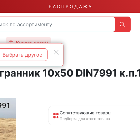
Р А С П Р О Д А Ж А
Купить оптом
Выбрать другое
ранник 10х50 DIN7991 к.п.1
Сопутствующие товары
Подборка для этого товара