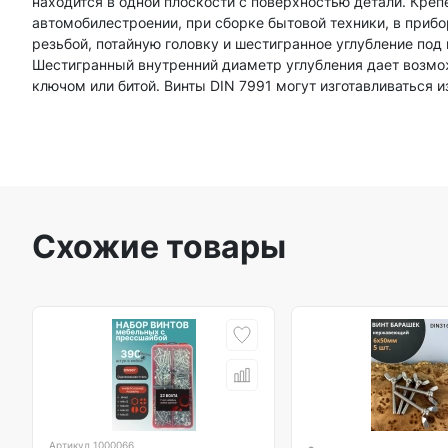
находится в одной плоскости с поверхностью детали. Кре
автомобилестроении, при сборке бытовой техники, в приб
резьбой, потайную головку и шестигранное углубление по
Шестигранный внутренний диаметр углубления дает возмож
ключом или битой. Винты DIN 7991 могут изготавливаться 
Схожие товары
Артикул
1000066