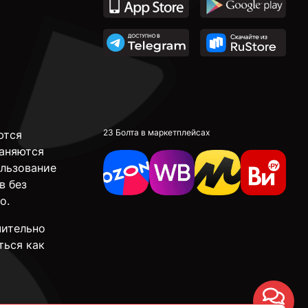
23 Болта в маркетплейсах
ются
аняются
ользование
в без
о.
чительно
ться как