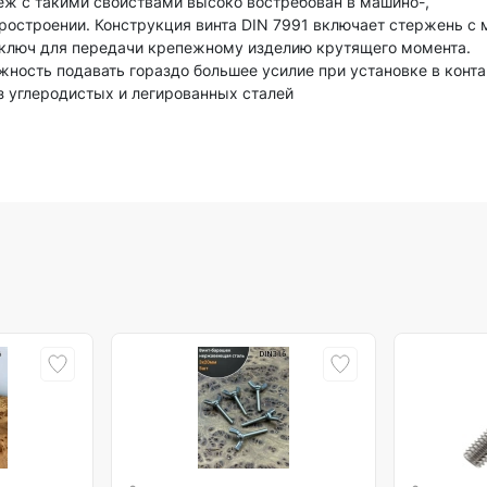
пёж с такими свойствами высоко востребован в машино-,
оростроении. Конструкция винта DIN 7991 включает стержень с
д ключ для передачи крепежному изделию крутящего момента.
ность подавать гораздо большее усилие при установке в конта
из углеродистых и легированных сталей