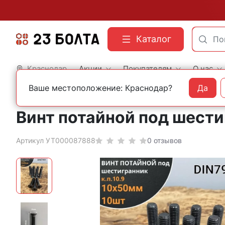
Каталог
Краснодар
Акции
Покупателям
О нас
Ваше местоположение: Краснодар?
Да
Главная
Фасованный крепеж
Винты
Винт потайной под шестиг
Артикул УТ000087888
0 отзывов