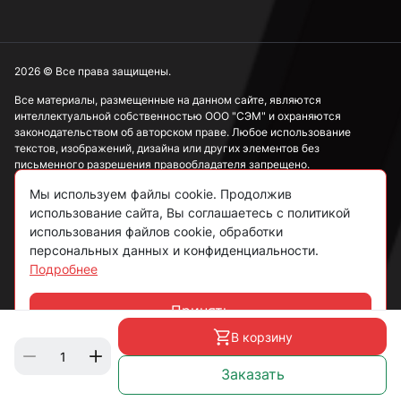
2026 © Все права защищены.
Все материалы, размещенные на данном сайте, являются
интеллектуальной собственностью ООО "СЭМ" и охраняются
законодательством об авторском праве. Любое использование
текстов, изображений, дизайна или других элементов без
письменного разрешения правообладателя запрещено.
Мы используем файлы cookie. Продолжив
Информация, представленная на сайте, носит исключительно
ознакомительный характер и не может рассматриваться как
использование сайта, Вы соглашаетесь с политикой
публичная оферта в соответствии со ст. 437 ГК РФ.
использования файлов cookie, обработки
персональных данных и конфиденциальности.
Подробнее
Политика конфиденциальности
Согласие на обработку данных
Принять
Чат
Пользовательское соглашение
В корзину
Заказать