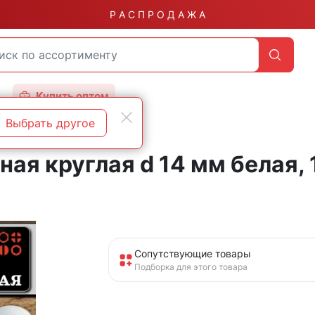
Р А С П Р О Д А Ж А
Купить оптом
Выбрать другое
ая круглая d 14 мм белая, 
Сопутствующие товары
Подборка для этого товара