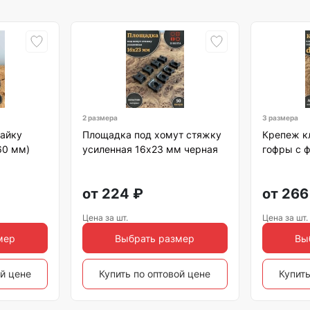
2 размера
3 размера
гайку
Площадка под хомут стяжку
Крепеж к
60 мм)
усиленная 16х23 мм черная
гофры с 
от
224
₽
от
266
Цена за шт.
Цена за шт.
мер
Выбрать размер
Вы
ой цене
Купить по оптовой цене
Купить