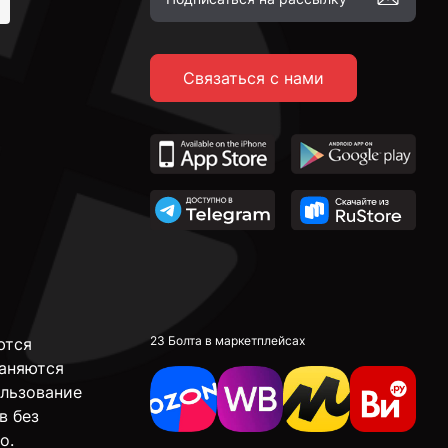
Связаться с нами
23 Болта в маркетплейсах
ются
аняются
ользование
в без
о.