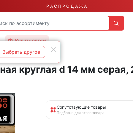
Р А С П Р О Д А Ж А
Купить оптом
Выбрать другое
ая круглая d 14 мм серая, 
Сопутствующие товары
Подборка для этого товара