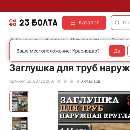
Каталог
Краснодар
Акции
Покупателям
О нас
Ваше местоположение: Краснодар?
Да
Главная
Фасованный крепеж
Пластиковая фурнитура
Заглушка для труб наружн
Артикул 26-2072ф20
0 отзывов