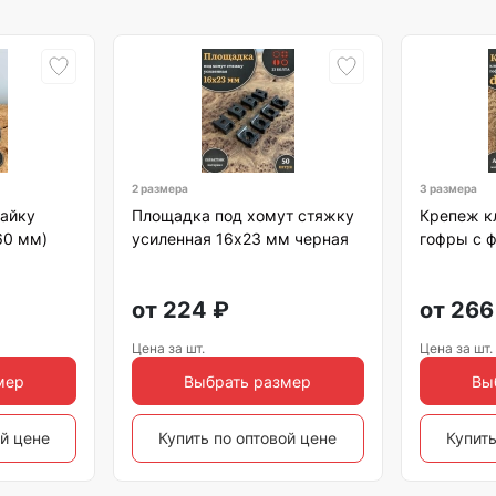
2 размера
3 размера
гайку
Площадка под хомут стяжку
Крепеж к
60 мм)
усиленная 16х23 мм черная
гофры с 
от
224
₽
от
266
Цена за шт.
Цена за шт.
мер
Выбрать размер
Вы
ой цене
Купить по оптовой цене
Купить