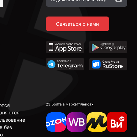
Связаться с нами
23 Болта в маркетплейсах
ются
аняются
ользование
в без
о.