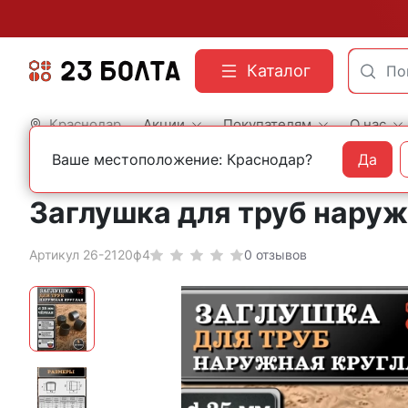
Каталог
Краснодар
Акции
Покупателям
О нас
Ваше местоположение: Краснодар?
Да
Главная
Фасованный крепеж
Пластиковая фурнитура
Заглушка для труб наружн
Артикул 26-2120ф4
0 отзывов