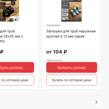
5 размеров
для труб
Заглушка для труб наружная
ая 25х25 мм с
круглая d 12 мм серая
М10
₽
от
104
₽
Цена за шт.
брать размер
Выбрать размер
 по оптовой цене
Купить по оптовой цене