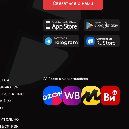
Связаться с нами
23 Болта в маркетплейсах
ются
аняются
ользование
в без
о.
чительно
ться как