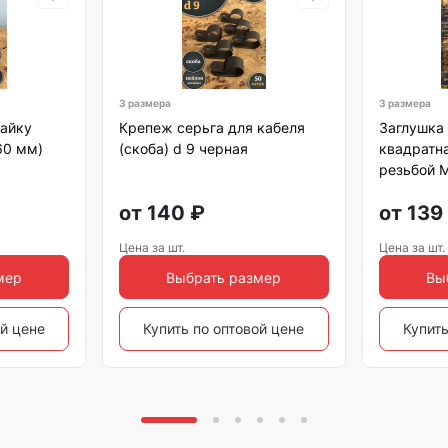
3 размера
3 размера
гайку
Крепеж серьга для кабеля
Заглушка 
60 мм)
(скоба) d 9 черная
квадратн
резьбой 
от
140
₽
от
139
Цена за шт.
Цена за шт.
мер
Выбрать размер
Вы
ой цене
Купить по оптовой цене
Купить