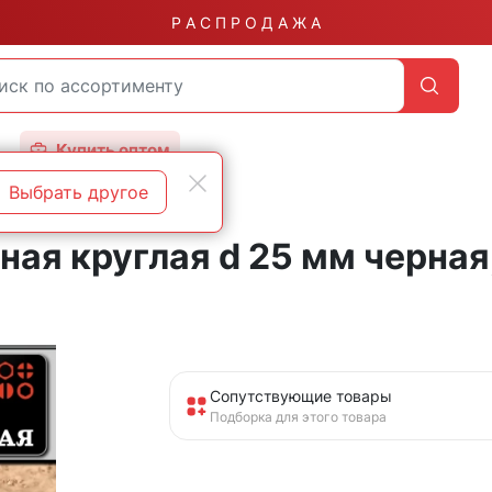
Р А С П Р О Д А Ж А
Купить оптом
Выбрать другое
ая круглая d 25 мм черная
Сопутствующие товары
Подборка для этого товара