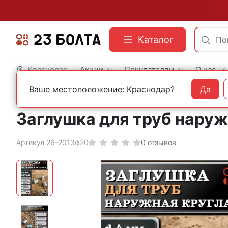
Каталог
Краснодар
Акции
Покупателям
О нас
Ваше местоположение: Краснодар?
Да
Главная
Фасованный крепеж
Пластиковая фурнитура
Заглушка для труб наружн
Артикул 26-2013ф20
0 отзывов