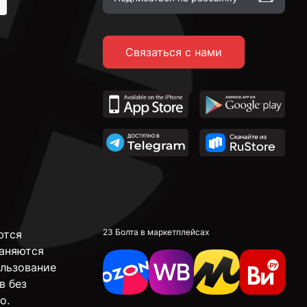
Связаться с нами
23 Болта в маркетплейсах
ются
аняются
ользование
в без
о.