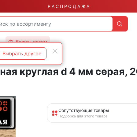
Р А С П Р О Д А Ж А
Купить оптом
Выбрать другое
ая круглая d 4 мм серая, 2
Сопутствующие товары
Подборка для этого товара