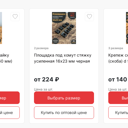
2 размера
3 размера
гайку
Площадка под хомут стяжку
Крепеж с
60 мм)
усиленная 16х23 мм черная
(скоба) d
от
224
₽
от
140
Цена за шт.
Цена за шт.
мер
Выбрать размер
Вы
ой цене
Купить по оптовой цене
Купить