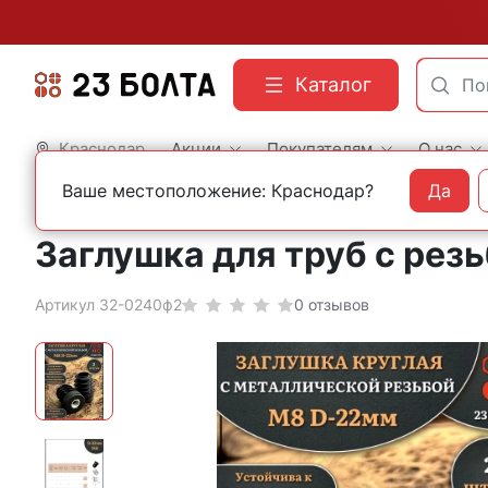
Каталог
Краснодар
Акции
Покупателям
О нас
Ваше местоположение: Краснодар?
Да
Главная
Фасованный крепеж
Пластиковая фурнитура
Заглушка для труб с резь
Артикул 32-0240ф2
0 отзывов