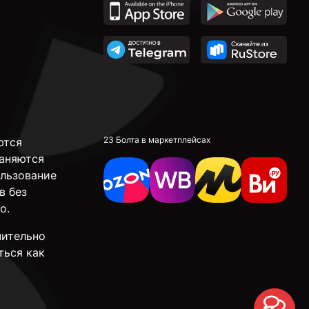
23 Болта в маркетплейсах
ются
аняются
ользование
в без
о.
чительно
ться как