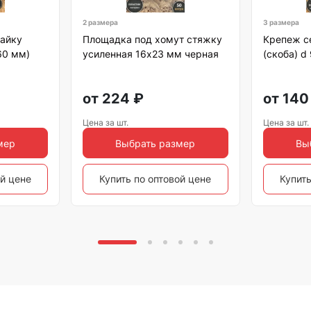
2 размера
3 размера
гайку
Площадка под хомут стяжку
Крепеж с
60 мм)
усиленная 16х23 мм черная
(скоба) d
от
224
₽
от
140
Цена за шт.
Цена за шт.
мер
Выбрать размер
Вы
ой цене
Купить по оптовой цене
Купить