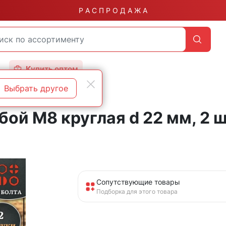
Р А С П Р О Д А Ж А
Купить оптом
Выбрать другое
бой М8 круглая d 22 мм, 2 ш
Сопутствующие товары
Подборка для этого товара