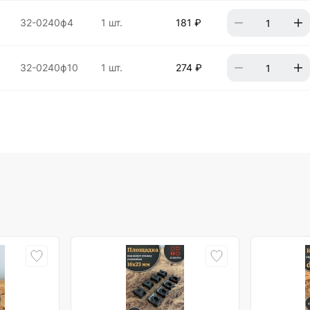
32-0240ф4
1 шт.
181 ₽
32-0240ф10
1 шт.
274 ₽