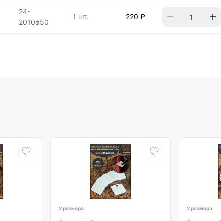
24-
1 шт.
220 ₽
2010ф50
2 размера
2 размера