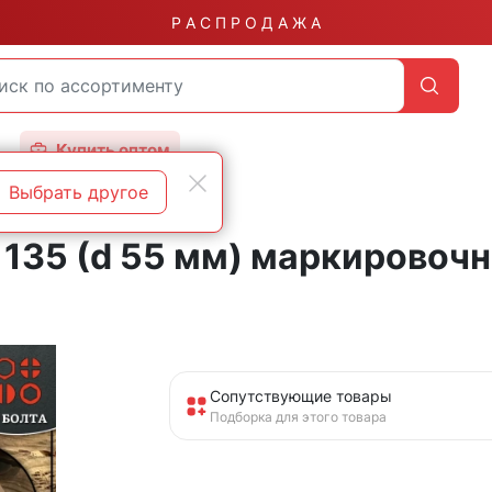
Р А С П Р О Д А Ж А
Купить оптом
Выбрать другое
135 (d 55 мм) маркировочна
Сопутствующие товары
Подборка для этого товара