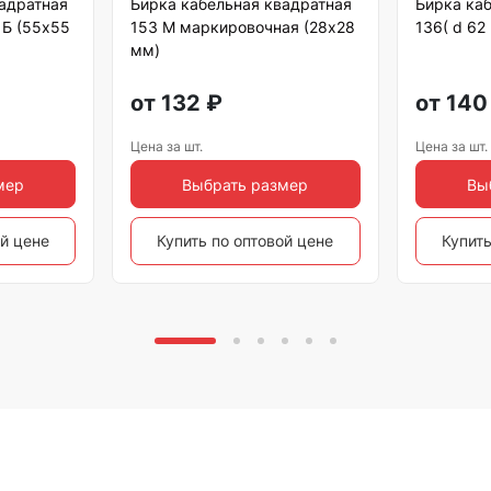
вадратная
Бирка кабельная квадратная
Бирка каб
 Б (55х55
153 М маркировочная (28х28
136( d 62
мм)
от
132
₽
от
140
Цена за шт.
Цена за шт.
мер
Выбрать размер
Вы
ой цене
Купить по оптовой цене
Купить