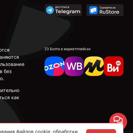
23 Болта в маркетплейсах
ются
аняются
ользование
в без
о.
чительно
ться как
Чат
вания файлов cookie, обработки