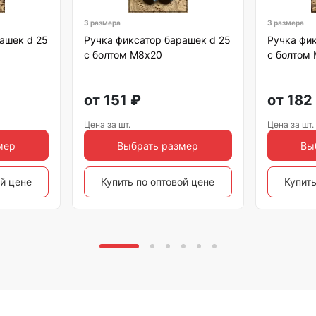
3 размера
3 размера
ашек d 25
Ручка фиксатор барашек d 25
Ручка фик
с болтом М8х20
с болтом
от
151
₽
от
182
Цена за шт.
Цена за шт.
мер
Выбрать размер
Вы
ой цене
Купить по оптовой цене
Купить