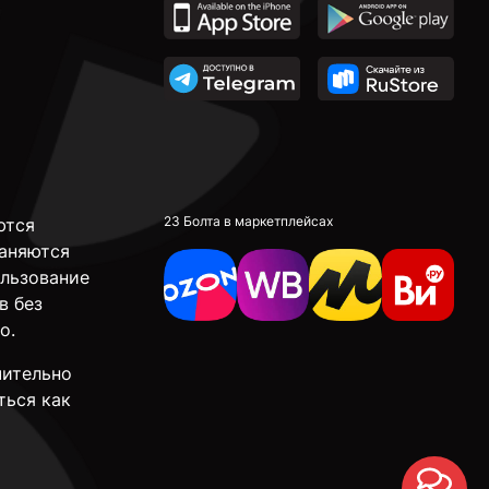
23 Болта в маркетплейсах
ются
аняются
ользование
в без
о.
чительно
ться как