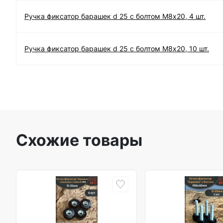
Ручка фиксатор барашек d 25 с болтом М8х20, 4 шт.
Ручка фиксатор барашек d 25 с болтом М8х20, 10 шт.
Схожие товары