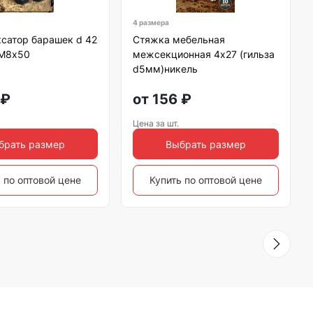
4 размера
сатор барашек d 42
Стяжка мебельная
 М8х50
межсекционная 4х27 (гильза
d5мм)никель
₽
от
156
₽
Цена за шт.
брать размер
Выбрать размер
 по оптовой цене
Купить по оптовой цене