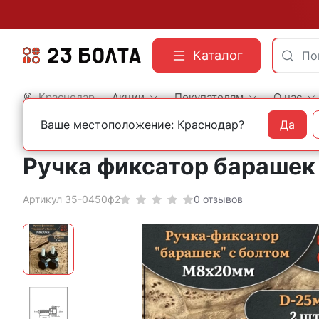
Каталог
Краснодар
Акции
Покупателям
О нас
Ваше местоположение: Краснодар?
Да
Главная
Фасованный крепеж
Мебельный крепеж
Ручка фиксатор барашек 
Артикул 35-0450ф2
0 отзывов