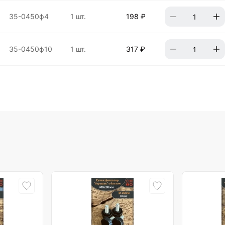
35-0450ф4
1 шт.
198 ₽
35-0450ф10
1 шт.
317 ₽