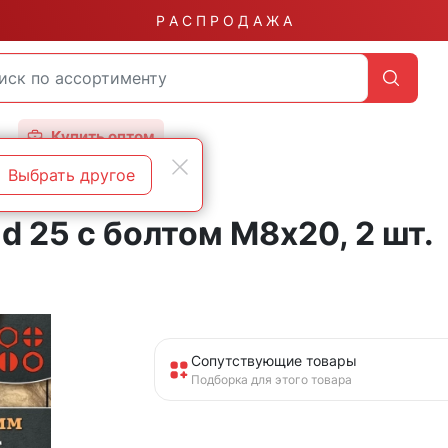
Р А С П Р О Д А Ж А
Купить оптом
Выбрать другое
d 25 с болтом М8х20, 2 шт.
Сопутствующие товары
Подборка для этого товара