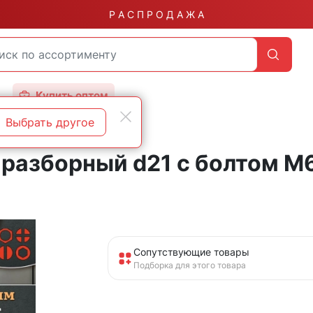
Р А С П Р О Д А Ж А
Купить оптом
Выбрать другое
разборный d21 с болтом М6х
Сопутствующие товары
Подборка для этого товара