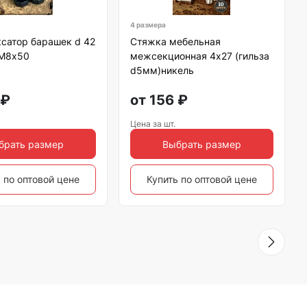
4 размера
сатор барашек d 42
Стяжка мебельная
 М8х50
межсекционная 4х27 (гильза
d5мм)никель
₽
от
156
₽
Цена за шт.
брать размер
Выбрать размер
 по оптовой цене
Купить по оптовой цене