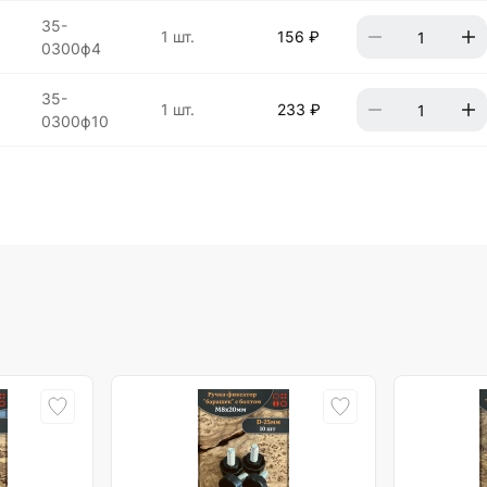
,
35-
1 шт.
156 ₽
0300ф4
,
35-
1 шт.
233 ₽
0300ф10