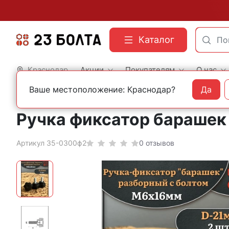
Каталог
Краснодар
Акции
Покупателям
О нас
Ваше местоположение: Краснодар?
Да
Главная
Фасованный крепеж
Мебельный крепеж
Ручка фиксатор барашек 
Артикул 35-0300ф2
0 отзывов