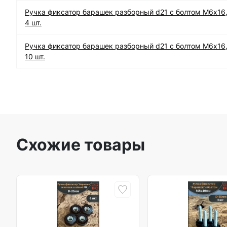
Ручка фиксатор барашек разборный d21 с болтом М6х16
4 шт.
Ручка фиксатор барашек разборный d21 с болтом М6х16
10 шт.
Схожие товары