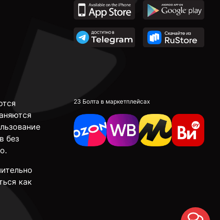
23 Болта в маркетплейсах
ются
аняются
ользование
в без
о.
чительно
ться как