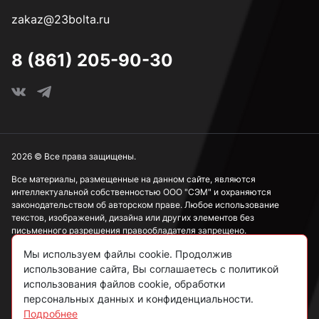
zakaz@23bolta.ru
8 (861) 205-90-30
2026 © Все права защищены.
Все материалы, размещенные на данном сайте, являются
интеллектуальной собственностью ООО "СЭМ" и охраняются
законодательством об авторском праве. Любое использование
текстов, изображений, дизайна или других элементов без
письменного разрешения правообладателя запрещено.
Мы используем файлы cookie. Продолжив
Информация, представленная на сайте, носит исключительно
ознакомительный характер и не может рассматриваться как
использование сайта, Вы соглашаетесь с политикой
публичная оферта в соответствии со ст. 437 ГК РФ.
использования файлов cookie, обработки
персональных данных и конфиденциальности.
Подробнее
Политика конфиденциальности