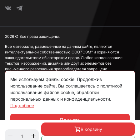
2026 © Все права защищены.
Все материалы, размещенные на данном сайте, являются
интеллектуальной собственностью ООО "СЭМ" и охраняются
законодательством об авторском праве. Любое использование
текстов, изображений, дизайна или других элементов без
письменного разрешения правообладателя запрещено.
Мы используем файлы cookie. Продолжив
Информация, представленная на сайте, носит исключительно
ознакомительный характер и не может рассматриваться как
использование сайта, Вы соглашаетесь с политикой
публичная оферта в соответствии со ст. 437 ГК РФ.
использования файлов cookie, обработки
персональных данных и конфиденциальности.
Подробнее
Политика конфиденциальности
Согласие на обработку данных
Принять
Чат
Пользовательское соглашение
В корзину