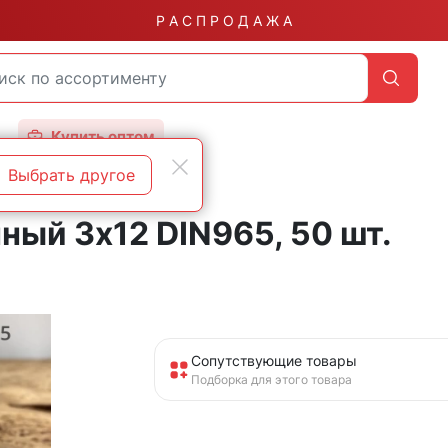
Р А С П Р О Д А Ж А
Купить оптом
Выбрать другое
ный 3х12 DIN965, 50 шт.
Сопутствующие товары
Подборка для этого товара