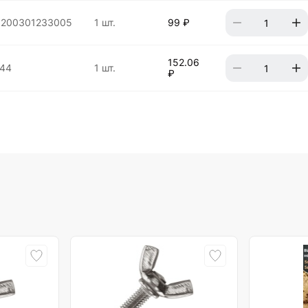
8200301233005
1 шт.
99 ₽
152.06
44
1 шт.
₽