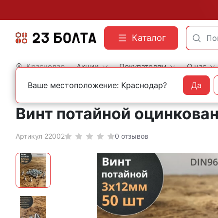
Каталог
Краснодар
Акции
Покупателям
О нас
Ваше местоположение: Краснодар?
Да
Главная
Фасованный крепеж
Винты
Винт потайной оцинкован
Артикул 22002
0 отзывов