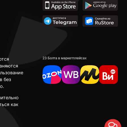
23 Болта в маркетплейсах
ются
аняются
ользование
в без
о.
чительно
ться как