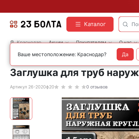
Каталог
Краснодар
Акции
Покупателям
О нас
Ваше местоположение: Краснодар?
Да
Главная
Фасованный крепеж
Пластиковая фурнитура
Заглушка для труб наружн
Артикул 26-2020ф20
0 отзывов