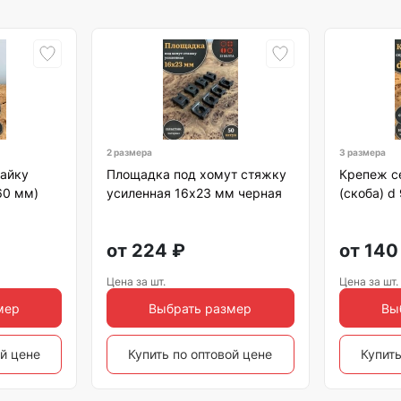
2 размера
3 размера
гайку
Площадка под хомут стяжку
Крепеж с
60 мм)
усиленная 16х23 мм черная
(скоба) d
от
224
₽
от
140
Цена за шт.
Цена за шт.
мер
Выбрать размер
Вы
ой цене
Купить по оптовой цене
Купить