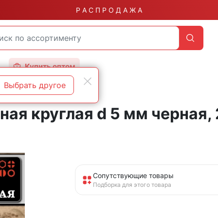
Р А С П Р О Д А Ж А
Купить оптом
Выбрать другое
ая круглая d 5 мм черная,
Сопутствующие товары
Подборка для этого товара