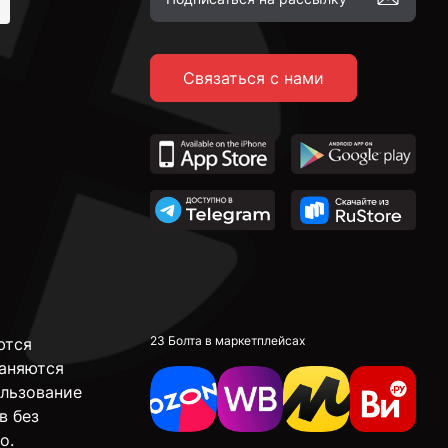
Связаться с нами
23 Болта в маркетплейсах
ются
аняются
ользование
в без
о.